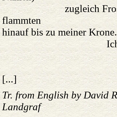
zugleich Frost und F
flammten
hinauf bis zu meiner Krone.
Ich war wied
Ich war Far
Ich war
[...]
Tr. from English by David 
Landgraf