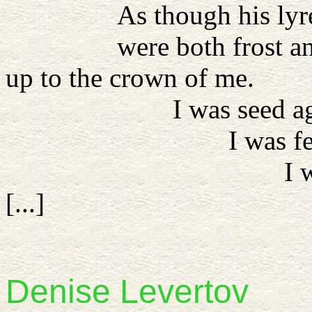
As though his lyre (n
were both frost and fir
up to the crown of me.
I was seed aga
I was fern in 
I was co
[...]
Denise
Levertov