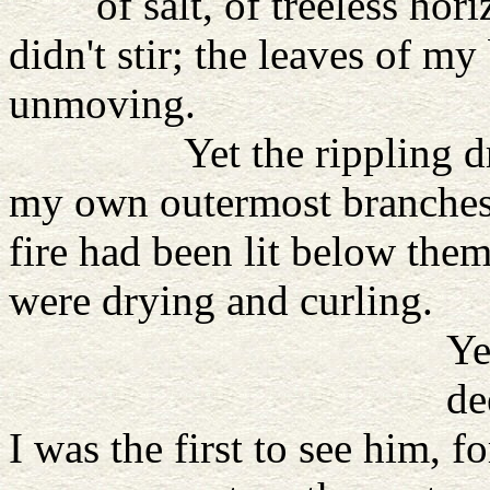
of salt, of treeless horiz
didn't stir; the leaves of m
unmoving.
Yet the rippling drew 
my own outermost branches b
fire had been lit below them
were drying and curling.
Yet I was not 
deeply al
I was the first to see him, f