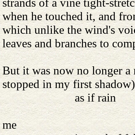
strands of a vine tight-stret
when he touched it, and fro
which unlike the wind's voi
leaves and branches to comp
came th
But it was now no longer a 
stopped in my first shadow)
as if rain
rose from be
me