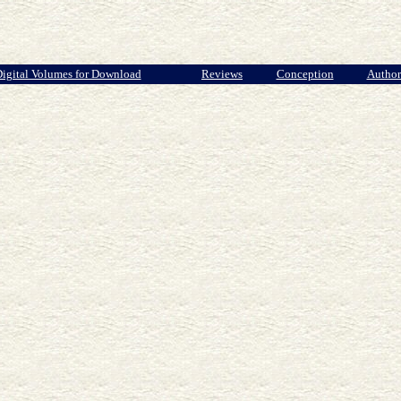
igital Volumes for Download
Reviews
Conception
Author