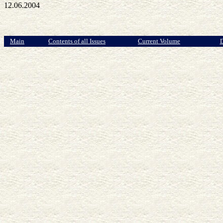
12.06.2004
Main
Contents of all Issues
Current Volume
D