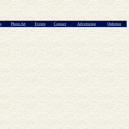
s
Photo Art
Events
Contact
Advertizing
Ordering