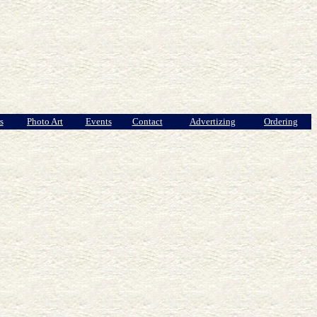
s
Photo Art
Events
Contact
Advertizing
Ordering