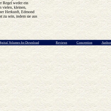
er Regel weder ein
 vielen, kleinen,
cher Herkunft, Edmond
st zu sein, indem sie aus
igital Volumes for Download
Reviews
Conception
Author