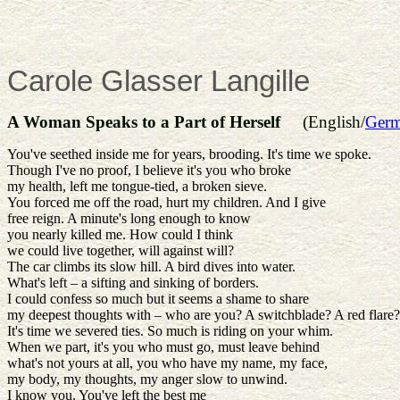
Carole
Glasser Langille
A Woman Speaks to a Part of Herself
(English/
Ger
You've seethed inside me for years, brooding. It's time we spoke.
Though I've no proof, I believe it's you who broke
my health, left me tongue-tied, a broken sieve.
You forced me off the road, hurt my children. And I give
free reign. A minute's long enough to know
you nearly killed me. How could I think
we could live together, will against will?
The car climbs its slow hill. A bird dives into water.
What's left – a sifting and sinking of borders.
I could confess so much but it seems a shame to share
my deepest thoughts with – who are you? A switchblade? A red flare?
It's time we severed ties. So much is riding on your whim.
When we part, it's you who must go, must leave behind
what's not yours at all, you who have my name, my face,
my body, my thoughts, my anger slow to unwind.
I know you. You've left the best me