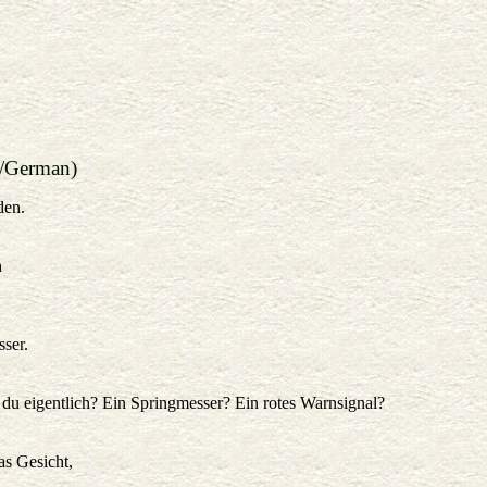
/German)
den.
h
ser.
du eigentlich? Ein Springmesser? Ein rotes Warnsignal?
as Gesicht,