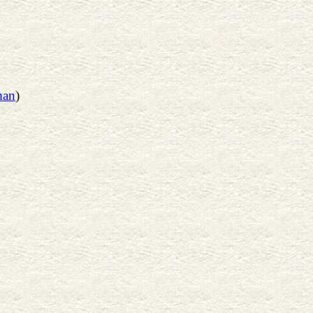
man
)