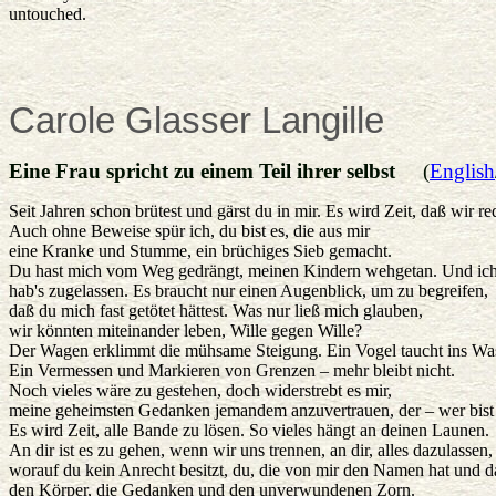
untouched.
Carole
Glasser Langille
Eine Frau spricht zu einem Teil ihrer selbst
(
English
Seit Jahren schon brütest und gärst du in mir. Es wird Zeit, daß wir re
Auch ohne Beweise spür ich, du bist es, die aus mir
eine Kranke und Stumme, ein brüchiges Sieb gemacht.
Du hast mich vom Weg gedrängt, meinen Kindern wehgetan. Und ic
hab's zugelassen. Es braucht nur einen Augenblick, um zu begreifen,
daß du mich fast getötet hättest. Was nur ließ mich glauben,
wir könnten miteinander leben, Wille gegen Wille?
Der Wagen erklimmt die mühsame Steigung. Ein Vogel taucht ins Was
Ein Vermessen und Markieren von Grenzen – mehr bleibt nicht.
Noch vieles wäre zu gestehen, doch widerstrebt es mir,
meine geheimsten Gedanken jemandem anzuvertrauen, der – wer bist 
Es wird Zeit, alle Bande zu lösen. So vieles hängt an deinen Launen.
An dir ist es zu gehen, wenn wir uns trennen, an dir, alles dazulassen,
worauf du kein Anrecht besitzt, du, die von mir den Namen hat und d
den Körper, die Gedanken und den unverwundenen Zorn.