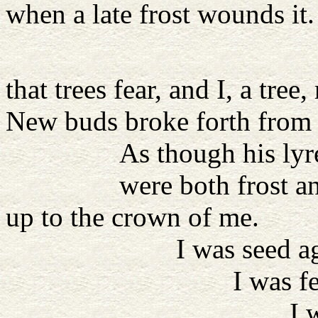
when a late frost wounds it.
Fire h
that trees fear, and I, a tree,
New buds broke forth from 
As though his lyre (n
were both frost and fir
up to the crown of me.
I was seed aga
I was fern in 
I was co