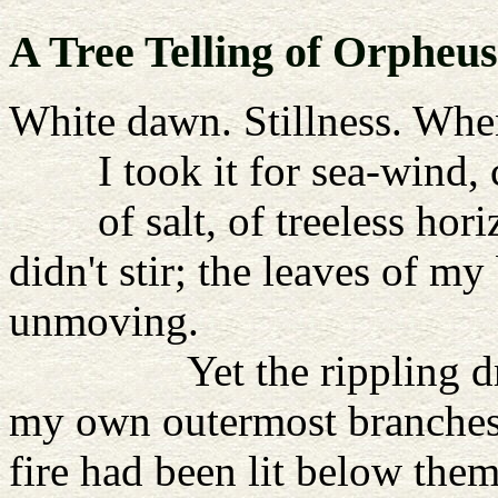
A Tree Telling of Orpheus
White dawn. Stillness. Whe
I took it for sea-wind, c
of salt, of treeless horiz
didn't stir; the leaves of m
unmoving.
Yet the rippling drew 
my own outermost branches b
fire had been lit below them