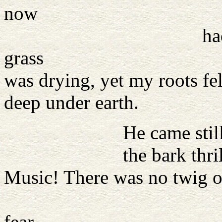
now
had risen, the m
grass
was drying, yet my roots fe
deep under earth.
He came still closer
the bark thrilled like
Music! There was no twig o
trembling 
fear.