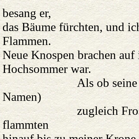
besang er,
das Bäume fürchten, und ich
Flammen.
Neue Knospen brachen auf i
Hochsommer war.
Als ob seine Leier 
Namen)
zugleich Frost und F
flammten
hinauf bis zu meiner Krone.