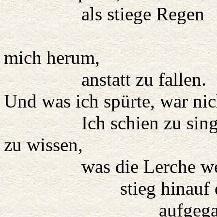
als stiege Regen
empor vo
mich herum,
anstatt zu fallen.
Und was ich spürte, war nic
Ich schien zu singen, w
zu wissen,
was die Lerche weiß; 
stieg hinauf der So
aufgegangen war, 