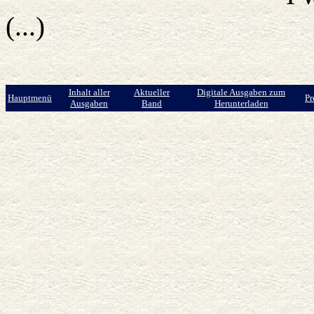
(...)
Inhalt aller
Aktueller
Digitale Ausgaben zum
Hauptmenü
Pr
Ausgaben
Band
Herunterladen