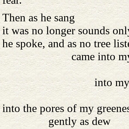
Then as he sang
it was no longer sounds onl
he spoke, and as no tree lis
came into my r
out of th
into my ba
out of t
into the pores of my greene
gently as dew