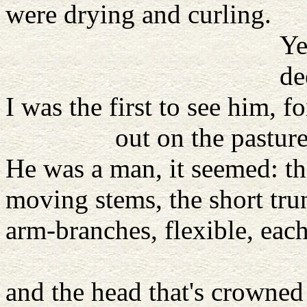
were drying and curling.
Yet I was not 
deeply al
I was the first to see him, f
out on the pasture slop
He was a man, it seemed: t
moving stems, the short tru
arm-branches, flexible, each
twigs at 
and the head that's crowned