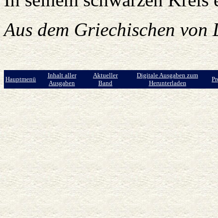
Aus dem Griechischen von 
Inhalt aller
Aktueller
Digitale Ausgaben zum
Hauptmenü
Pr
Ausgaben
Band
Herunterladen