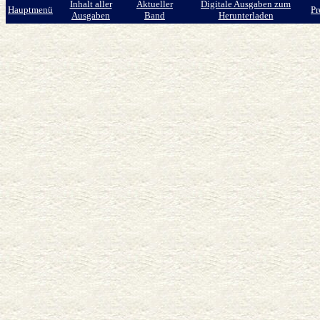
Inhalt aller
Aktueller
Digitale Ausgaben zum
Hauptmenü
Pr
Ausgaben
Band
Herunterladen