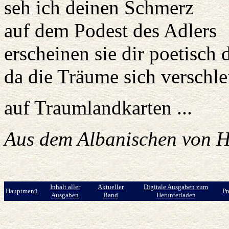
seh ich deinen Schmerz
auf dem Podest des Adlers
erscheinen sie dir poetisch
da die Träume sich verschle
auf Traumlandkarten ...
Aus dem Albanischen von 
Inhalt aller
Aktueller
Digitale Ausgaben zum
Hauptmenü
Pr
Ausgaben
Band
Herunterladen