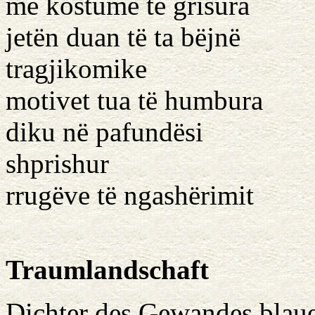
me kostume të grisura
jetën duan të ta bëjnë
tragjikomike
motivet tua të humbura
diku në pafundësi
shprishur
rrugëve të ngashërimit
Traumlandschaft
Dichter des Gewandes blau