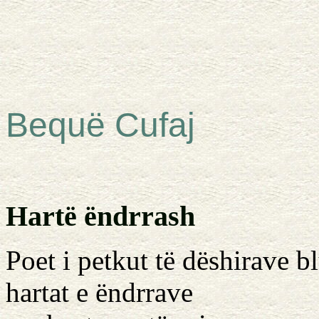
Bequë Cufaj
Hartë ëndrrash
Poet i petkut të dëshirave b
hartat e ëndrrave