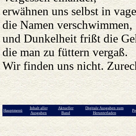
erwähnen uns selbst in va
die Namen verschwimmen,
und Dunkelheit frißt die Ge
die man zu füttern vergaß.
Wir finden uns nicht. Zurec
Inhalt aller
Aktueller
Digitale Ausgaben zum
Hauptmenü
Pr
Ausgaben
Band
Herunterladen