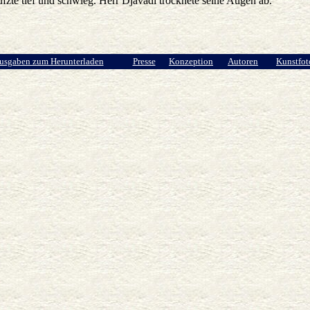
ufzte tief und schwieg. Herr Djavadi trocknete seine Augen ab.
Ausgaben zum Herunterladen
Presse
Konzeption
Autoren
Kunstfot