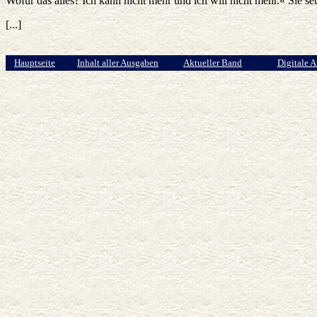
Wofür das alles? Ich kann nicht mehr und ich will nicht mehr.« Sie se
[...]
Hauptseite
Inhalt aller Ausgaben
Aktueller Band
Digitale 