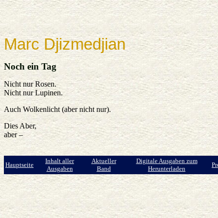
Marc Djizmedjian
Noch ein Tag
Nicht nur Rosen.
Nicht nur Lupinen.
Auch Wolkenlicht (aber nicht nur).
Dies Aber,
aber –
Inhalt aller
Aktueller
Digitale Ausgaben zum
Hauptseite
Pr
Ausgaben
Band
Herunterladen