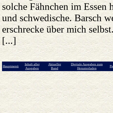
solche Fähnchen im Essen ha
und schwedische. Barsch we
erschrecke über mich selbst
[...]
Inhalt aller
Aktueller
Digitale Ausgaben zum
Hauptmenü
Pr
Ausgaben
Band
Herunterladen