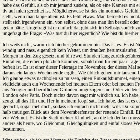
habe das Gefühl, als ob mir jemand zusieht, als ob eine Kamera mit e
tiv auf mich gerichtet ist. Möglicherweise ist das ein normales Gefühl,
stellt, wenn man lange allein ist. Es fehlt etwas. Man bemerkt es nicht
stellt sich irgendwann ein, von selbst, ohne dass man ihn bestellt ode
getan hätte. Ungefragt ist er einfach da, gibt sich im Selbstgespräch zu
ungefragt die Frage: »Was tust du hier eigentlich? Wie bist du hie
Ich weiß nicht, warum ich hierher gekommen bin. Das ist es. Es ist 
windig und nass, eigentlich kein Wetter, um draußen herumzulaufen.
Morgen in den Zug gesetzt und bin zwei Stunden lang zurückgefahren
Einfällen, die einem plötzlich kommen, sobald man für ein paar Tage 
befreit ist. Es ist einer dieser Feiertage im November, der dieses Mal so
daraus ein langes Wochenende ergibt. Wie üblich gehen mir tausend 
Ich glaube etwas nachholen zu müssen, einen Einkaufsbummel, einen
vielleicht auch ein Wochenende bei meinen Eltern oder bei meinen Fr
aus Neugier und beruflichen Gründen umgezogen sind. Oder vielleic
London oder Paris. Doch nichts davon sagt mir wirklich zu. Ich habe, 
zeugt, all das Hin und Her in meinem Kopf satt. Ich habe, das ist es 
gedacht, sogar mehrfach, sodass ich einfach nicht mehr will. Da komm
halb traurigen Blick aus dem Novemberfenster der rettende Einfall. 
vor Wehmut. Es ist die Stadt meiner Kindheit, an die ich denken muss
anders als heute, wo Gleichmut, Gleichgültigkeit und einfallsloses W
bestimmen.