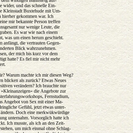
f dem windigen Bahnsteig auf-
e wider, und das schnelle Ein-
die Kleinstadt Buxtehude mit Um-
h hierher gekommen war. Ich
eine mir bekannte Person treffen
insgesamt nur wenige Leute, die
egraben. Es war wie nach einem
ht, was um einen herum geschieht.
m anfängt, die vertrauten Gegen-
ränderten Blick wahrzunehmen.
sen, der mich bis kurz vor dem
gt hatte? Es fiel mir nicht mehr
rt.
mir? Warum machte ich mir diesen Weg?
orn blicken als zurück? Etwas Neues
sitiven verändern? Ich brauchte nur
k »Kleinanzeigen« die Angebote zur
sterfahrungsworkshops, Fernstudium,
das Angebot von Sex mit einer Ma-
ingliche Gefühl, jetzt etwas unter-
 ändern. Doch eine merkwükwürdige
tung unternahm. Vorsorglich hatte ich
. Ich musste, als ich an den Zeit-
rstehen, um mich einmal ohne Schlag-