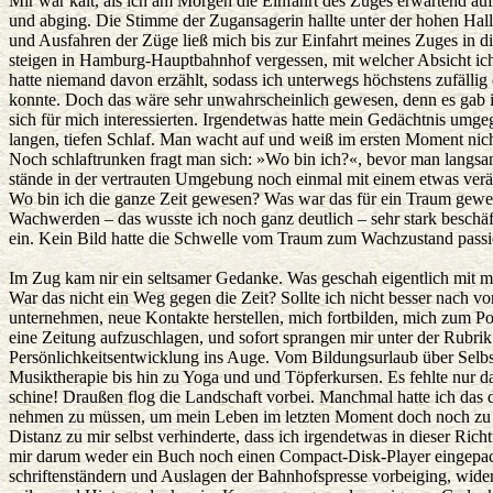
Mir war kalt, als ich am Morgen die Einfahrt des Zuges erwartend au
und abging. Die Stimme der Zugansagerin hallte unter der hohen Hall
und Ausfahren der Züge ließ mich bis zur Einfahrt meines Zuges in 
steigen in Hamburg-Hauptbahnhof vergessen, mit welcher Absicht ic
hatte niemand davon erzählt, sodass ich unterwegs höchstens zufällig 
konnte. Doch das wäre sehr unwahrscheinlich gewesen, denn es gab 
sich für mich interessierten. Irgendetwas hatte mein Gedächtnis umg
langen, tiefen Schlaf. Man wacht auf und weiß im ersten Moment nic
Noch schlaftrunken fragt man sich: »Wo bin ich?«, bevor man langsa
stände in der vertrauten Umgebung noch einmal mit einem etwas ve
Wo bin ich die ganze Zeit gewesen? Was war das für ein Traum gewe
Wachwerden – das wusste ich noch ganz deutlich – sehr stark beschäfti
ein. Kein Bild hatte die Schwelle vom Traum zum Wachzustand passie
Im Zug kam nir ein seltsamer Gedanke. Was geschah eigentlich mit 
War das nicht ein Weg gegen die Zeit? Sollte ich nicht besser nach v
unternehmen, neue Kontakte herstellen, mich fortbilden, mich zum Po
eine Zeitung aufzuschlagen, und sofort sprangen mir unter der Rubri
Persönlichkeitsentwicklung ins Auge. Vom Bildungsurlaub über Selb
Musiktherapie bis hin zu Yoga und und Töpferkursen. Es fehlte nur 
schine! Draußen flog die Landschaft vorbei. Manchmal hatte ich das dr
nehmen zu müssen, um mein Leben im letzten Moment doch noch zu
Distanz zu mir selbst verhinderte, dass ich irgendetwas in dieser Rich
mir darum weder ein Buch noch einen Compact-Disk-Player eingepackt
schriftenständern und Auslagen der Bahnhofspresse vorbeiging, wide