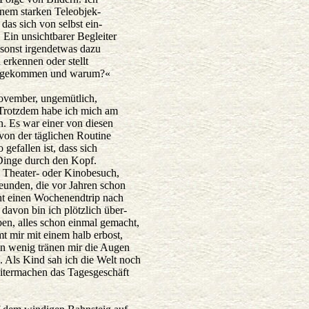
inem starken Teleobjek-
 das sich von selbst ein-
. Ein unsichtbarer Begleiter
r sonst irgendetwas dazu
 erkennen oder stellt
rher gekommen und warum?«
November, ungemütlich,
 Trotzdem habe ich mich am
. Es war einer von diesen
von der täglichen Routine
 gefallen ist, dass sich
Dinge durch den Kopf.
 Theater- oder Kinobesuch,
eunden, die vor Jahren schon
ht einen Wochenendtrip nach
davon bin ich plötzlich über-
eben, alles schon einmal gemacht,
t mir mit einem halb erbost,
Ein wenig tränen mir die Augen
. Als Kind sah ich die Welt noch
eitermachen das Tagesgeschäft