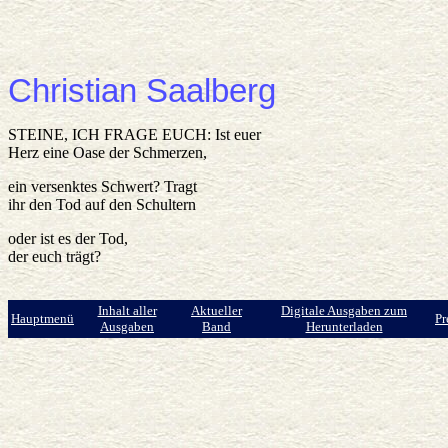
Christian Saalberg
STEINE, ICH FRAGE EUCH: Ist euer
Herz eine Oase der Schmerzen,
ein versenktes Schwert? Tragt
ihr den Tod auf den Schultern
oder ist es der Tod,
der euch trägt?
Inhalt aller
Aktueller
Digitale Ausgaben zum
Hauptmenü
Pr
Ausgaben
Band
Herunterladen