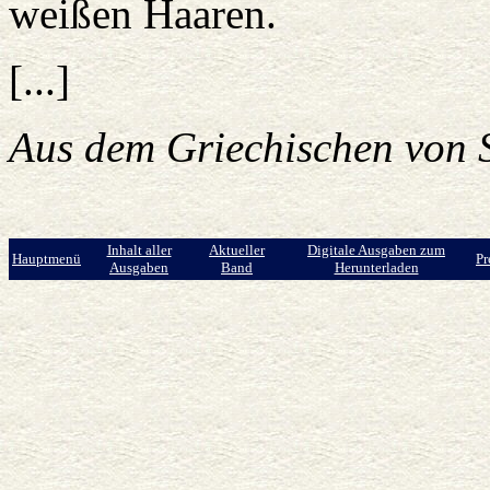
weißen Haaren.
[...]
Aus dem Griechischen von 
Inhalt aller
Aktueller
Digitale Ausgaben zum
Hauptmenü
Pr
Ausgaben
Band
Herunterladen