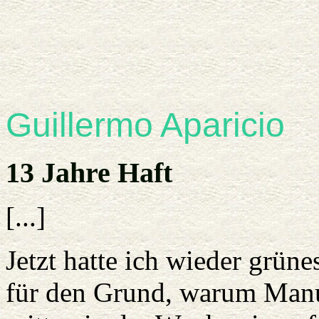
Guillermo Aparicio
13 Jahre Haft
[...]
Jetzt hatte ich wieder grüne
für den Grund, warum Manu