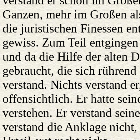
verstand er schon im Große
Ganzen, mehr im Großen als
die juristischen Finessen e
gewiss. Zum Teil entgingen 
und da die Hilfe der alten 
gebraucht, die sich rührend
verstand. Nichts verstand er
offensichtlich. Er hatte sei
verstehen. Er verstand seine 
verstand die Anklage nicht,