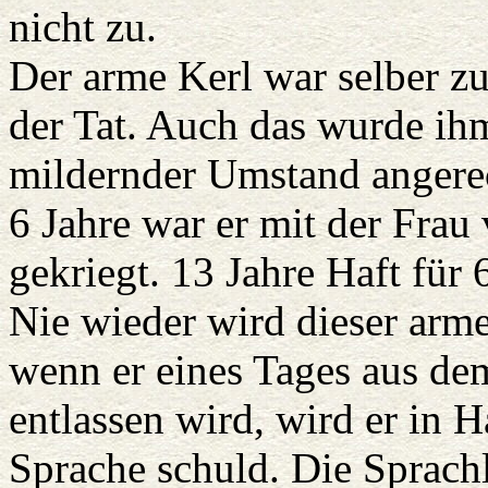
nicht zu.
Der arme Kerl war selber zu
der Tat. Auch das wurde ihm
mildernder Umstand angere
6 Jahre war er mit der Frau 
gekriegt. 13 Jahre Haft für 
Nie wieder wird dieser arm
wenn er eines Tages aus de
entlassen wird, wird er in H
Sprache schuld. Die Sprach