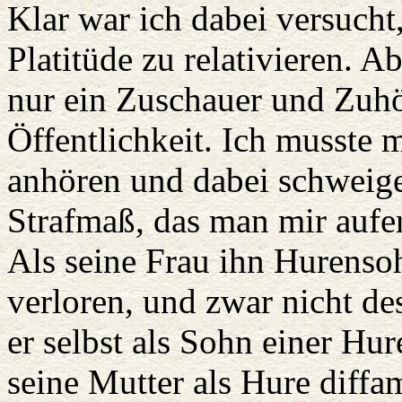
Klar war ich dabei versucht
Platitüde zu relativieren. Ab
nur ein Zuschauer und Zuhör
Öffentlichkeit. Ich musste m
anhören und dabei schweige
Strafmaß, das man mir aufe
Als seine Frau ihn Hurenso
verloren, und zwar nicht d
er selbst als Sohn einer Hu
seine Mutter als Hure diffa