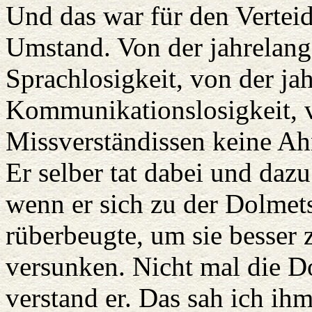
Und das war für den Verteid
Umstand. Von der jahrelan
Sprachlosigkeit, von der ja
Kommunikationslosigkeit, 
Missverständissen keine A
Er selber tat dabei und dazu
wenn er sich zu der Dolmet
rüberbeugte, um sie besser z
versunken. Nicht mal die D
verstand er. Das sah ich ihm