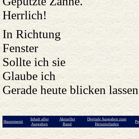
Geputzte Zähne.
Herrlich!
In Richtung
Fenster
Sollte ich sie
Glaube ich
Gerade heute blicken lassen
Inhalt aller
Aktueller
Digitale Ausgaben zum
Hauptmenü
Pr
Ausgaben
Band
Herunterladen