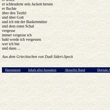
er schleuderte sein Jackett herum
er fluchte
über den Teufel
und über Gott
und ich mit der Baskenmütze
und dem roten Schal
vergesse
immer vergesse ich
bald werde ich vergessen
wer ich bin
und dann ...
Aus dem Griechischen von Dadi Sideri-Speck
Hauptmenü
Inhalt aller Ausgaben
Aktueller Band
Digitale