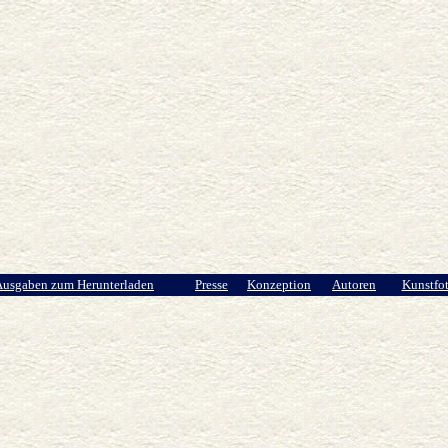
 Ausgaben zum Herunterladen
Presse
Konzeption
Autoren
Kunstfot